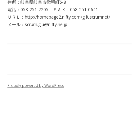
住所：岐阜県岐阜市徹明町5-8
電話：058-251-7205 ＦＡＸ：058-251-0641
ＵＲＬ：http://homepage2.nifty.com/gifuscrumnet/
メール：scrum.giu@nifty.ne.jp
Proudly powered by WordPress